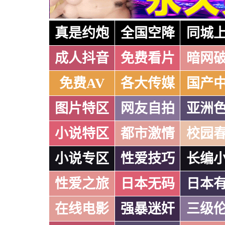
真是约炮
全国空降
同城
成人抖音
免费看片
暗网
免费AV
各大传媒
国产
图片特区
网友自拍
亚洲
小说特区
都市激情
校园
小说专区
性爱技巧
长编
性爱之旅
日本无码
日本
在线电影
强暴迷奸
三级