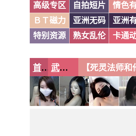
高级专区
自拍短片
情色
ＢＴ磁力
亚洲无码
亚洲
特别资源
熟女乱伦
卡通
首页
武侠古典